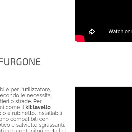
L FURGONE
le per l'utilizzatore,
 secondo le necessità,
eri o strade. Per
ni come il
kit lavello
o e rubinetto, installabili
 sono compatibili con
olico e salviette sgrassanti.
uti con contenitori metallici