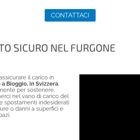
CONTATTACI
TO SICURO NEL FURGONE
ssicurare il carico in
 a Bioggio, in Svizzera
,
tamente per sostenere,
erci nel vano di carico del
re spostamenti indesiderati
ture o danni a superfici e
azi.