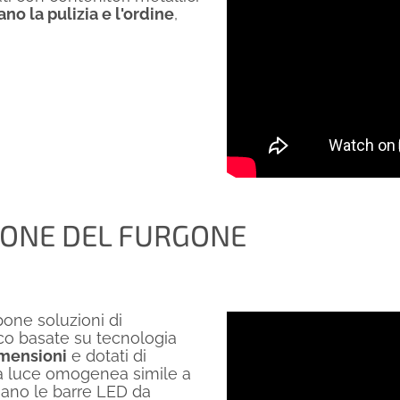
no la pulizia e l'ordine
,
IONE DEL FURGONE
pone soluzioni di
co basate su tecnologia
imensioni
e dotati di
na luce omogenea simile a
liano le barre LED da